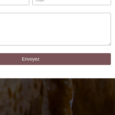
Objet
*
Envoyez