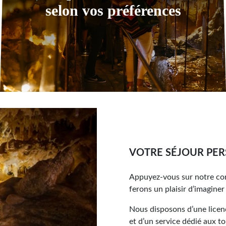
selon vos préférences
VOTRE SÉJOUR PE
Appuyez-vous sur notre co
ferons un plaisir d’imagine
Nous disposons d’une lice
et d’un service dédié aux t