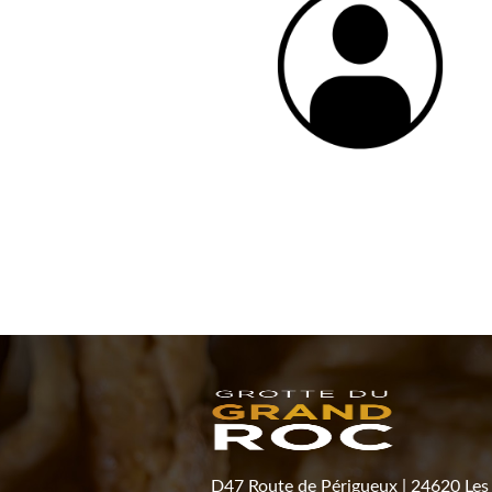
D47 Route de Périgueux
|
24620 Les 