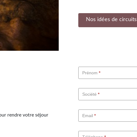
Nos idées de circuits
Groupes
Prénom
*
-
FR
Société
*
our rendre votre séjour
Email
*