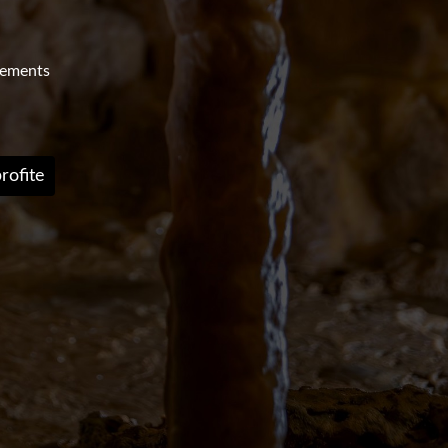
nements
rofite